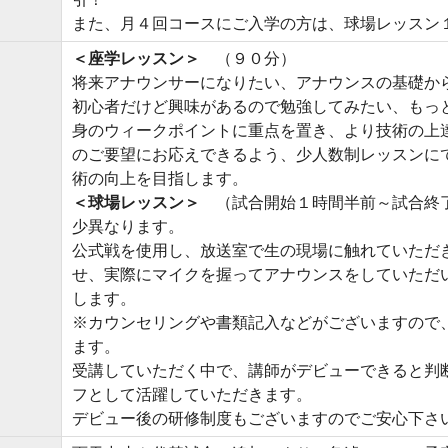
また、月４回コースにご入学の方は、球場レッスン
＜座学レッスン＞
（９０分）
将来アナウンサーになりたい、アナウンスの基礎か
初心者だけど興味があるので勉強してみたい、もっ
身のウィークポイントに重点を置き、より技術の上
のご要望にお応えできるよう、少人数制レッスンに
術の向上を目指します。
＜球場レッスン＞
（試合開始１時間半前～試合終
少異なります。
公式戦を使用し、放送室で生の現場に触れていただ
せ、実際にマイクを握ってアナウンスをしていただ
します。
※カウンセリングや書類記入などがございますので
ます。
受講していただく中で、講師がデビューできると判
フとして活躍していただきます。
デビュー後の研修制度もございますのでご安心下さ