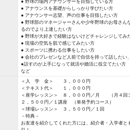
● 野球の場内アナウンサーを目指している方
● アナウンスを基礎からしっかり学びたい方
● アナウンサー志望、声の仕事を目指したい方
● 野球部のマネージャーさんや少年野球のお母さん
るのでより上達したい方
● 野球が大好きで経験はないけどチャレンジしてみ
● 現場の空気を肌で感じてみたい方
● スポーツに携わる仕事をしたい方
● 会社のプレゼンなど人前で自信を持って話したい
●話すのが上手になって就活や婚活に役立てたい方
など
＜入 学 金＞ ３，０００円
＜テキスト代＞ １，０００円
＜座学レッスン＞ ８，０００円／月 （月４回
２，５００円／１講座 （単発予約コース）
＜球場レッスン＞ ３，５００円／１回
－特典－
お友達を紹介してくれた方には、紹介者・入学者と
引！