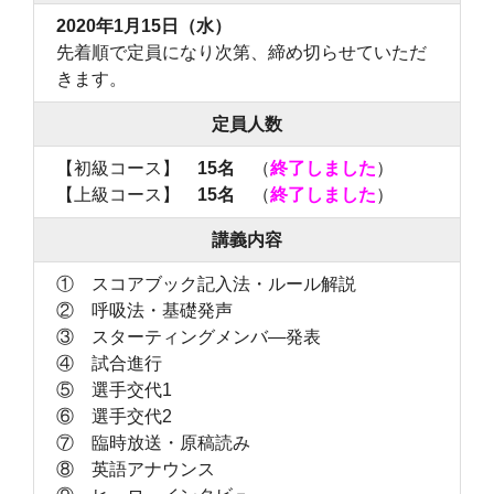
2020年1月15日（水）
先着順で定員になり次第、締め切らせていただ
きます。
定員人数
【初級コース】
15名
（
終了しました
）
【上級コース】
15名
（
終了しました
）
講義内容
① スコアブック記入法・ルール解説
② 呼吸法・基礎発声
③ スターティングメンバ―発表
④ 試合進行
⑤ 選手交代1
⑥ 選手交代2
⑦ 臨時放送・原稿読み
⑧ 英語アナウンス