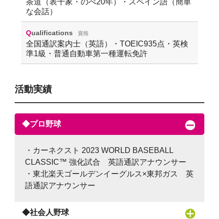
茶道（表千家・のべ20年）・スペイン語（簡単
な会話）
Qualifications
資格
全国通訳案内士（英語）・TOEIC935点・英検
準1級・普通自動車第一種運転免許
活動実績
◆プロ野球
・カーネクスト 2023 WORLD BASEBALL
CLASSIC™ 強化試合 英語通訳アナウンサー
・東北楽天ゴールデンイーグルス×東邦ガス 英
語通訳アナウンサー
◆社会人野球