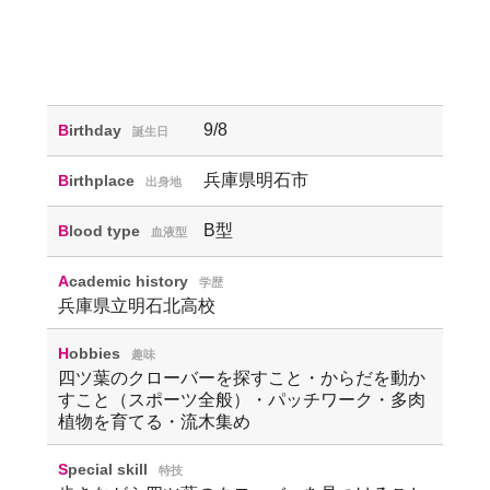
9/8
Birthday
誕生日
兵庫県明石市
Birthplace
出身地
B型
Blood type
血液型
Academic history
学歴
兵庫県立明石北高校
Hobbies
趣味
四ツ葉のクローバーを探すこと・からだを動か
すこと（スポーツ全般）・パッチワーク・多肉
植物を育てる・流木集め
Special skill
特技