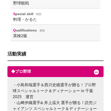
野球観戦
Special skill
特技
料理・かるた
Qualifications
資格
英検2級
活動実績
◆プロ野球
・小島和哉選手＆西川史礁選手が贈る！プロ野
球スペシャルトーク＆ディナーショー in 千葉
2025 運営
・山﨑伊織選手& 井上温大 選手が贈る！読売ジ
ャイアンツ スペシャルトーク＆ディナーショー