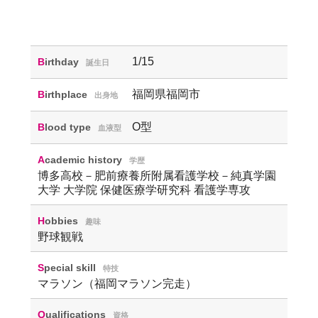
1/15
Birthday
誕生日
福岡県福岡市
Birthplace
出身地
O型
Blood type
血液型
Academic history
学歴
博多高校－肥前療養所附属看護学校－純真学園
大学 大学院 保健医療学研究科 看護学専攻
Hobbies
趣味
野球観戦
Special skill
特技
マラソン（福岡マラソン完走）
Qualifications
資格