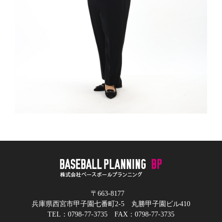
〒663-8177
兵庫県西宮市甲子園七番町2-5 丸勝甲子園ビル410
TEL：0798-77-3735 FAX：0798-77-3735