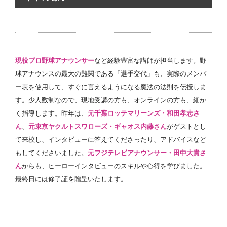
現役プロ野球アナウンサー
など経験豊富な講師が担当します。野
球アナウンスの最大の難関である「選手交代」も、実際のメンバ
ー表を使用して、すぐに言えるようになる魔法の法則を伝授しま
す。少人数制なので、現地受講の方も、オンラインの方も、細か
く指導します。昨年は、
元千葉ロッテマリーンズ・和田孝志さ
ん
、
元東京ヤクルトスワローズ・ギャオス内藤さん
がゲストとし
て来校し、インタビューに答えてくださったり、アドバイスなど
もしてくださいました。
元フジテレビアナウンサー・田中大貴さ
ん
からも、ヒーローインタビューのスキルや心得を学びました。
最終日には修了証を贈呈いたします。