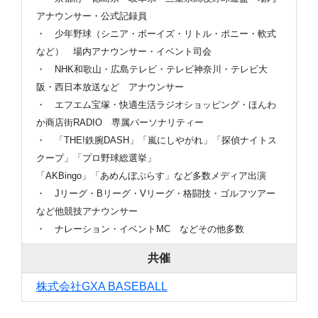
アナウンサー・公式記録員
・ 少年野球（シニア・ボーイズ・リトル・ポニー・軟式
など） 場内アナウンサー・イベント司会
・ NHK和歌山・広島テレビ・テレビ神奈川・テレビ大
阪・西日本放送など アナウンサー
・ エフエム宝塚・快適生活ラジオショッピング・ほんわ
か商店街RADIO 専属パーソナリティー
・ 「THE!鉄腕DASH」「嵐にしやがれ」「探偵ナイトス
クープ」「プロ野球総選挙」
「AKBingo」「あめんぼぷらす」など多数メディア出演
・ Jリーグ・Bリーグ・Vリーグ・格闘技・ゴルフツアー
など他競技アナウンサー
・ ナレーション・イベントMC などその他多数
共催
株式会社GXA BASEBALL