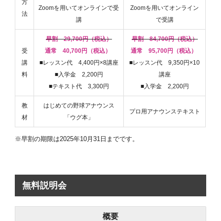
方
Zoomを用いてオンラインで受
Zoomを用いてオンライン
法
講
で受講
早割 29,700円（税込）
早割 84,700円（税込）
受
通常 40,700円（税込）
通常 95,700円（税込）
講
■レッスン代 4,400円×8講座
■レッスン代 9,350円×10
料
■入学金 2,200円
講座
■テキスト代 3,300円
■入学金 2,200円
教
はじめての野球アナウンス
プロ用アナウンステキスト
材
「ウグ本」
※早割の期限は2025年10月31日までです。
無料説明会
概要