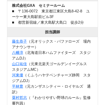
株式会社GXA セミナールーム
■ 〒136-0072 東京都江東区大島8-42-8 ユ
ーケー東大島駅前ビル3F
■ 都営新宿線／東大島駅大島口 徒歩2分
担当講師
藤生恭子
（元オリックス・バファローズ 場内
アナウンサー）
八幡淳
（北海道日本ハムファイターズ スタジ
アムDJ）
山口祐佳
（元東北楽天ゴールデンイーグルス
スタジアムMC）
河東優
（くふうハヤテベンチャーズ静岡 スタ
ジアムDJ）
平林豊
（元カンザスシティー・ロイヤルズ 通
訳）
粟村哲志
（『わかりやすい野球のルール』監修
審判員）