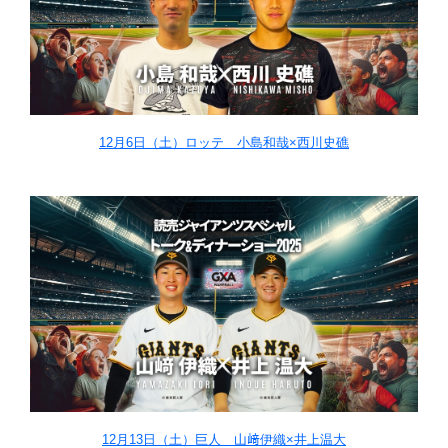
12月6日（土）ロッテ 小島和哉×西川史礁
12月13日（土）巨人 山﨑伊織×井上温大