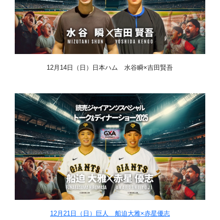
12月14日（日）日本ハム 水谷瞬×吉田賢吾
12月21日（日）巨人 船迫大雅×赤星優志