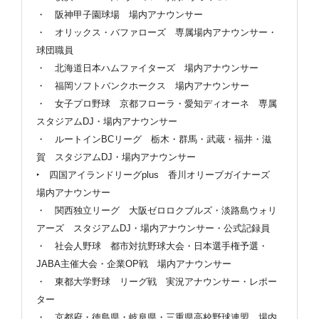
・ 阪神甲子園球場 場内アナウンサー
・ オリックス・バファローズ 専属場内アナウンサー・
球団職員
・ 北海道日本ハムファイターズ 場内アナウンサー
・ 福岡ソフトバンクホークス 場内アナウンサー
・ 女子プロ野球 京都フローラ・愛知ディオーネ 専属
スタジアムDJ・場内アナウンサー
・ ルートインBCリーグ 栃木・群馬・武蔵・福井・滋
賀 スタジアムDJ・場内アナウンサー
‣ 四国アイランドリーグplus 香川オリーブガイナーズ
場内アナウンサー
・ 関西独立リーグ 大阪ゼロロクブルズ・淡路島ウォリ
アーズ スタジアムDJ・場内アナウンサー・公式記録員
・ 社会人野球 都市対抗野球大会・日本選手権予選・
JABA主催大会・企業OP戦 場内アナウンサー
・ 東都大学野球 リーグ戦 実況アナウンサー・レポー
ター
・ 京都府・徳島県・岐阜県・三重県高校野球連盟 場内