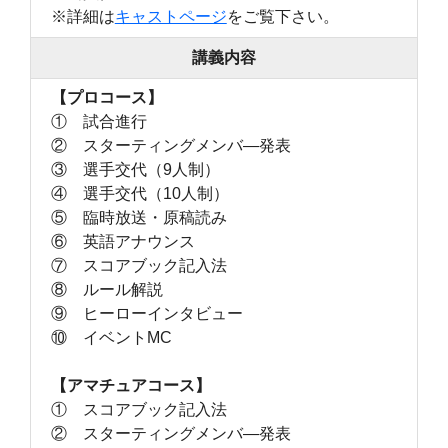
※詳細は
キャストページ
をご覧下さい。
講義内容
【プロコース】
① 試合進行
② スターティングメンバ―発表
③ 選手交代（9人制）
④ 選手交代（10人制）
⑤ 臨時放送・原稿読み
⑥ 英語アナウンス
⑦ スコアブック記入法
⑧ ルール解説
⑨ ヒーローインタビュー
⑩ イベントMC
【アマチュアコース】
① スコアブック記入法
② スターティングメンバ―発表