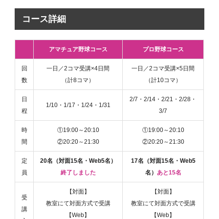
コース詳細
アマチュア野球コース
プロ野球コース
回
一日／2コマ受講×4日間
一日／2コマ受講×5日間
数
（計8コマ）
（計10コマ）
日
2/7・2/14・2/21・2/28・
1/10・1/17・1/24・1/31
程
3/7
時
①19:00～20:10
①19:00～20:10
間
②20:20～21:30
②20:20～21:30
定
20名（対面15名・Web5名）
17名（対面15名・Web5
員
終了しました
名）
あと15名
【対面】
【対面】
受
教室にて対面方式で受講
教室にて対面方式で受講
講
【Web】
【Web】