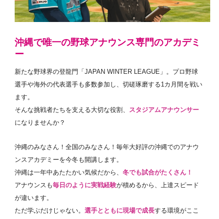
沖縄で唯一の野球アナウンス専門のアカデミ
ー
新たな野球界の登龍門「JAPAN WINTER LEAGUE」。プロ野球
選手や海外の代表選手も多数参加し、切磋琢磨する1カ月間を戦い
ます。
そんな挑戦者たちを支える大切な役割、
スタジアムアナウンサー
になりませんか？
沖縄のみなさん！全国のみなさん！毎年大好評の沖縄でのアナウ
ンスアカデミーを今冬も開講します。
沖縄は一年中あたたかい気候だから、
冬でも試合がたくさん！
アナウンスも
毎日のように実戦経験
が積めるから、上達スピード
が違います。
ただ学ぶだけじゃない。
選手とともに現場で成長
する環境がここ