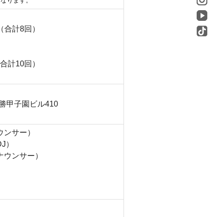
となります。
（合計8回）
合計10回）
丸勝甲子園ビル410
ウンサー）
J）
ナウンサー）