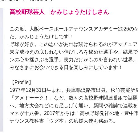
高校野球芸人 かみじょうたけしさん
この度、大阪ベースボールアナウンスアカデミー2026の
た、かみじょうたけしです！
野球が好き。この思いがあれば続けられるのがアマチュア
未完成ゆえの底しれない伸びしろを秘めた選手や、結果で
ンの心を揺さぶる選手。実力だけがものを言わない世界。
みなさまにお会いできる日を楽しみにしています！
【Profile】
1977年12月31日生まれ。兵庫県淡路市出身。松竹芸能所
「アメトーーク！」など、数々の高校野球関連番組で話題
へ、地方大会などにも足しげく通い、新聞や雑誌で連載を
マネが十八番。2017年からは「高校野球発祥の地・豊中
ナウンス教科書「ウグ本」の応援大使も務める。