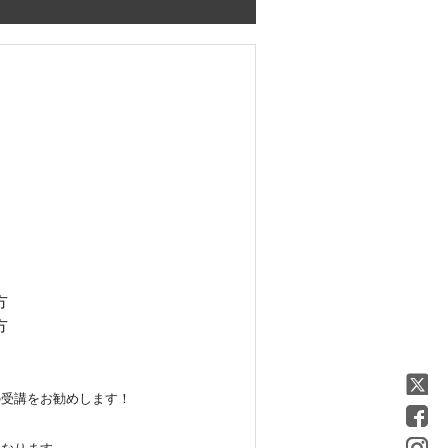
方
方
の受講をお勧めします！