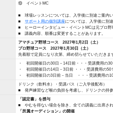
⑩ イベントMC
■ 球場レッスンについては、入学後に別途ご案内
■
サポート用の個別講座
については、入学後に別
■ ヒーローインタビュー・イベントMCは元プロ野
■ 講義内容、順番は変更することがあります。
アマチュア野球コース 2027年1月2日（土）
プロ野球コース 2027年1月30日（土）
先着順で定員になり次第、締め切らせていただきま
・ 初回開催日の30日－14日前・・・受講費用の30
・ 初回開催日の14日－3日前 ・・・受講費用の50
・ 初回開催日の3日前－当日 ・・・受講費用の10
ドリンク（飲料水）・受講パス（ご入学後配布）
■ 発声練習など喉の負担を考慮し、ドリンクの持
「認定書」を授与
■ やむを得ない場合を除き、全ての講義に出席さ
「所属オーディション」の開催