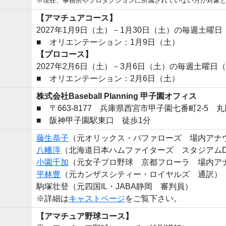
※現在、事務所やプロダクションに所属されていない方が対象
【アマチュアコース】
2027年1月9日（土）－1月30日（土）の毎週土曜日
■ オリエンテーション：1月9日（土）
【プロコース】
2027年2月6日（土）－3月6日（土）の毎週土曜日（
■ オリエンテーション：2月6日（土）
株式会社Baseball Planning 甲子園オフィス
■ 〒663-8177 兵庫県西宮市甲子園七番町2-5 
■ 阪神甲子園駅東口 徒歩1分
藤生恭子
（元オリックス・バファローズ 場内アナ
八幡淳
（北海道日本ハムファイターズ スタジアムD
小園千加
（元女子プロ野球 京都フローラ 場内ア
平林豊
（元カンザスシティー・ロイヤルズ 通訳）
駒塚壮登（元四国IL・JABA静岡 審判員）
※詳細は
キャストページ
をご覧下さい。
【アマチュア野球コース】