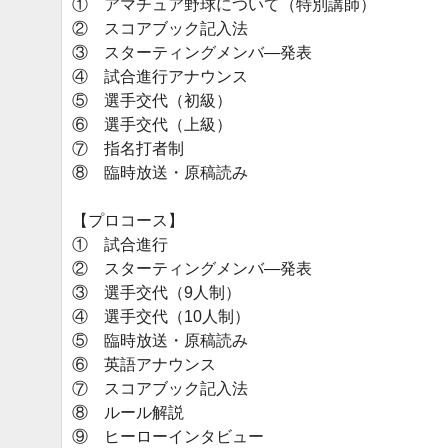
① アマチュア野球について（特別講師）
② スコアブック記入法
③ スターティングメンバ―発表
④ 試合進行アナウンス
⑤ 選手交代（初級）
⑥ 選手交代（上級）
⑦ 指名打者制
⑧ 臨時放送・原稿読み
【プロコース】
① 試合進行
② スターティングメンバ―発表
③ 選手交代（9人制）
④ 選手交代（10人制）
⑤ 臨時放送・原稿読み
⑥ 英語アナウンス
⑦ スコアブック記入法
⑧ ルール解説
⑨ ヒーローインタビュー